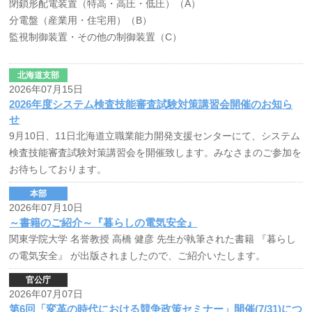
閉鎖形配電装置（特高・高圧・低圧）（A）
分電盤（産業用・住宅用）（B）
監視制御装置・その他の制御装置（C）
北海道支部
2026年07月15日
2026年度システム検査技能審査試験対策講習会開催のお知ら
せ
9月10日、11日北海道立職業能力開発支援センターにて、システム
検査技能審査試験対策講習会を開催致します。みなさまのご参加を
お待ちしております。
本部
2026年07月10日
～書籍のご紹介～『暮らしの電気安全』
関東学院大学 名誉教授 高橋 健彦 先生が執筆された書籍 『暮らし
の電気安全』 が出版されましたので、ご紹介いたします。
官公庁
2026年07月07日
第6回「変革の時代における競争政策セミナー」開催(7/31)につ