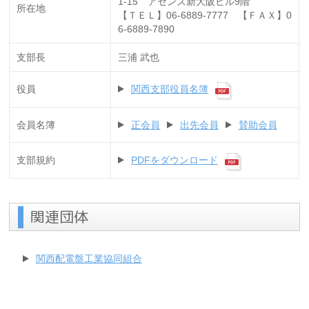
1-15 アセンズ新大阪ビル9階
所在地
【ＴＥＬ】06-6889-7777 【ＦＡＸ】0
6-6889-7890
支部長
三浦 武也
役員
関西支部役員名簿
会員名簿
正会員
出先会員
賛助会員
支部規約
PDFをダウンロード
関連団体
関西配電盤工業協同組合