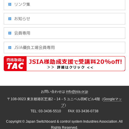
リンク集
お知らせ
会員専用
JSIA優良工場会員専用
お問い合わせは
info@jsia.or.jp
〒108-0023 東京都港区芝浦2－14－5 ユニベル田町ビル4階（
Googleマッ
プ
）
TEL: 03-3436-5510 FAX: 03-3436-0738
Copyright ©
Japan Switchboard & control system Industries Association.
All
Rights Reserved.