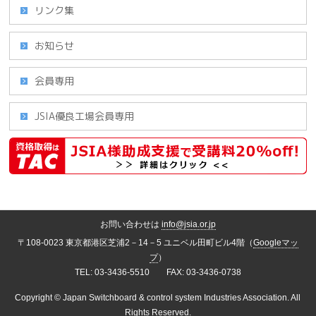
リンク集
お知らせ
会員専用
JSIA優良工場会員専用
お問い合わせは
info@jsia.or.jp
〒108-0023 東京都港区芝浦2－14－5 ユニベル田町ビル4階（
Googleマッ
プ
）
TEL: 03-3436-5510 FAX: 03-3436-0738
Copyright ©
Japan Switchboard & control system Industries Association.
All
Rights Reserved.