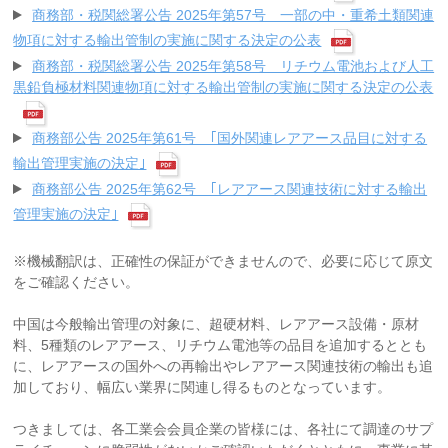
商務部・税関総署公告 2025年第57号 一部の中・重希土類関連
物項に対する輸出管制の実施に関する決定の公表
商務部・税関総署公告 2025年第58号 リチウム電池および人工
黒鉛負極材料関連物項に対する輸出管制の実施に関する決定の公表
商務部公告 2025年第61号 ｢国外関連レアアース品目に対する
輸出管理実施の決定｣
商務部公告 2025年第62号 ｢レアアース関連技術に対する輸出
管理実施の決定｣
※機械翻訳は、正確性の保証ができませんので、必要に応じて原文
をご確認ください。
中国は今般輸出管理の対象に、超硬材料、レアアース設備・原材
料、5種類のレアアース、リチウム電池等の品目を追加するととも
に、レアアースの国外への再輸出やレアアース関連技術の輸出も追
加しており、幅広い業界に関連し得るものとなっています。
つきましては、各工業会会員企業の皆様には、各社にて調達のサプ