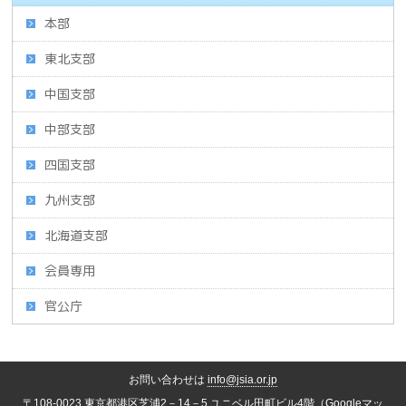
本部
東北支部
中国支部
中部支部
四国支部
九州支部
北海道支部
会員専用
官公庁
お問い合わせは
info@jsia.or.jp
〒108-0023 東京都港区芝浦2－14－5 ユニベル田町ビル4階（
Googleマッ