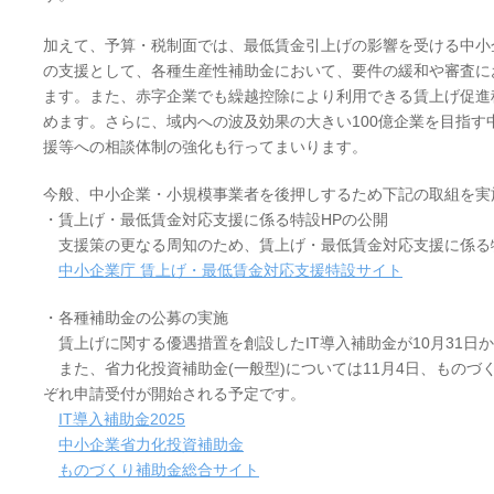
加えて、予算・税制面では、最低賃金引上げの影響を受ける中小
の支援として、各種生産性補助金において、要件の緩和や審査に
ます。また、赤字企業でも繰越控除により利用できる賃上げ促進
めます。さらに、域内への波及効果の大きい100億企業を目指す
援等への相談体制の強化も行ってまいります。
今般、中小企業・小規模事業者を後押しするため下記の取組を実
・賃上げ・最低賃金対応支援に係る特設HPの公開
支援策の更なる周知のため、賃上げ・最低賃金対応支援に係る
中小企業庁 賃上げ・最低賃金対応支援特設サイト
・各種補助金の公募の実施
賃上げに関する優遇措置を創設したIT導入補助金が10月31日
また、省力化投資補助金(一般型)については11月4日、ものづく
ぞれ申請受付が開始される予定です。
IT導入補助金2025
中小企業省力化投資補助金
ものづくり補助金総合サイト