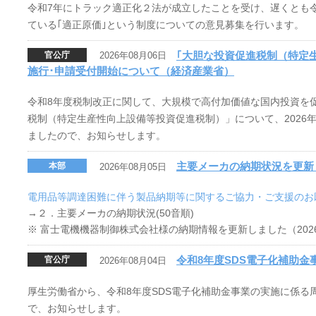
令和7年にトラック適正化２法が成立したことを受け、遅くとも令
ている｢適正原価｣という制度についての意見募集を行います。
｢大胆な投資促進税制（特定
官公庁
2026年08月06日
施行･申請受付開始について（経済産業省）
令和8年度税制改正に関して、大規模で高付加価値な国内投資を
税制（特定生産性向上設備等投資促進税制）」について、2026年
ましたので、お知らせします。
主要メーカの納期状況を更新
本部
2026年08月05日
電用品等調達困難に伴う製品納期等に関するご協力・ご支援のお
→２．主要メーカの納期状況(50音順)
※ 富士電機機器制御株式会社様の納期情報を更新しました（202
令和8年度SDS電子化補助
官公庁
2026年08月04日
厚生労働省から、令和8年度SDS電子化補助金事業の実施に係る
で、お知らせします。