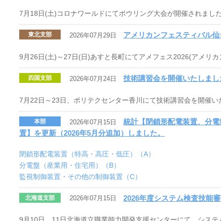
7月18日(土)コロナワールドにてボウリング大会が開催されまし
アメリカンフェスティバル仙
東北支部
2026年07月29日
9月26日(土)～27日(日)あすと長町にてアメフェス2026(アメ
技術講習会を開催いたしまし
四国支部
2026年07月24日
7月22日～23日、ポリテクセンター香川にて技術講習会を開催い
統計【閉鎖形配電装置、分電
本部
2026年07月15日
置】を更新（2026年5月分追加）しました。
閉鎖形配電装置（特高・高圧・低圧）（A）
分電盤（産業用・住宅用）（B）
監視制御装置・その他の制御装置（C）
2026年度システム検査技能
北海道支部
2026年07月15日
9月10日、11日北海道立職業能力開発支援センターにて、シス