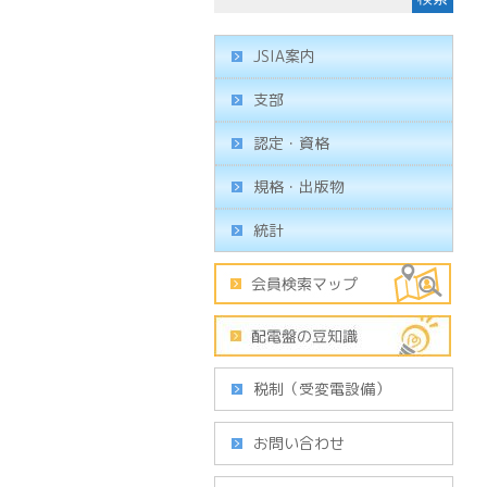
JSIA案内
支部
認定・資格
規格・出版物
統計
税制（受変電設備）
お問い合わせ