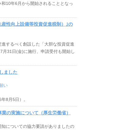
和10年6月から開始されることとなっ
生産性向上設備等投資促進税制）｣の
促進するべく創設した「大胆な投資促進
7月31日(金)に施行、申請受付も開始し
しました
願い
6年8月5日）。
金事業の実施について（厚生労働省）
周知についての協力要請がありましたの