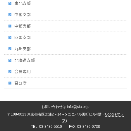
東北支部
中国支部
中部支部
四国支部
九州支部
北海道支部
会員専用
官公庁
お問い合わせは
info@jsia.or.jp
〒108-0023 東京都港区芝浦2－14－5 ユニベル田町ビル4階（
Googleマッ
プ
）
TEL: 03-3436-5510 FAX: 03-3436-0738