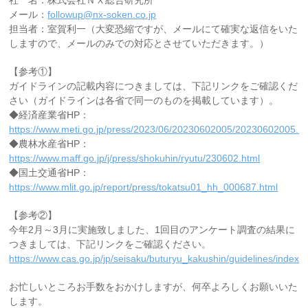
社 名：株式会社ＮＸ総合研究所
メール：
followup@nx-soken.co.jp
担当者：室賀利一（大変恐縮ですが、メールにて確実な返信をいた
しますので、メールのみでの対応とさせていただきます。）
【参考①】
ガイドラインの記載内容につきましては、下記リンクをご確認くだ
さい（ガイドラインは各省で同一のものを掲載しています）。
◆経済産業省HP：
https://www.meti.go.jp/press/2023/06/20230602005/20230602005.ht
◆農林水産省HP：
https://www.maff.go.jp/j/press/shokuhin/ryutu/230602.html
◆国土交通省HP：
https://www.mlit.go.jp/report/press/tokatsu01_hh_000687.html
【参考②】
今年2月～3月に実施致しました、1回目のアンケート調査の結果に
つきましては、下記リンクをご確認ください。
https://www.cas.go.jp/jp/seisaku/buturyu_kakushin/guidelines/index.h
お忙しいところお手数をおかけしますが、何卒よろしくお願いいた
します。