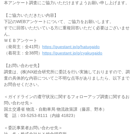
本アンケート調査にご協力いただけますようお願い申し上げます。
【ご協力いただきたい内容】
下記のWEBアンケートについて、ご協力をお願いします。
すでに回答いただいている方に重複回答いただく必要はございませ
ん。
ＷＥＢアンケート
（発荷主：全41問）
https://questant.jp/q/hatugaido
（着荷主：全38問）
https://questant.jp/q/cyakugaido
【お問い合わせ先】
調査は、(株)NX総合研究所に委託を行い実施しておりますので、調
査の具体的な内容についてご不明な点等がありましたら、以下まで
お問合せください。
＜ガイドラインの遵守状況に関するフォローアップ調査に関するお
問い合わせ先＞
国土交通省 物流・自動車局 物流政策課（藤原、野本）
電 話：03-5253-8111（内線 41823）
＜委託事業者お問い合わせ先＞