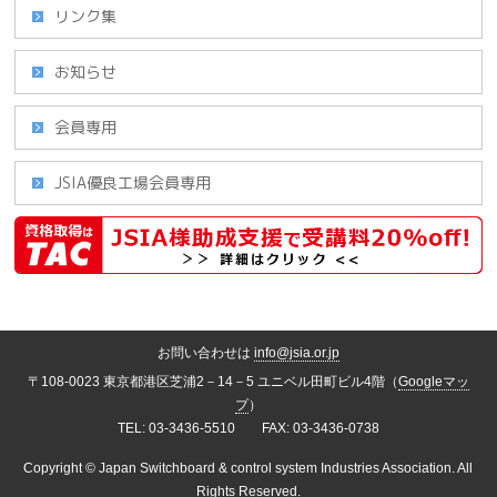
リンク集
お知らせ
会員専用
JSIA優良工場会員専用
お問い合わせは
info@jsia.or.jp
〒108-0023 東京都港区芝浦2－14－5 ユニベル田町ビル4階（
Googleマッ
プ
）
TEL: 03-3436-5510 FAX: 03-3436-0738
Copyright ©
Japan Switchboard & control system Industries Association.
All
Rights Reserved.