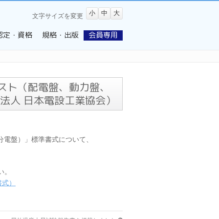
小
中
大
文字サイズを変更
認定・資格
規格・出版
会員専用
リスト（配電盤、動力盤、
法人 日本電設工業協会）
分電盤）」標準書式について、
い。
書式）