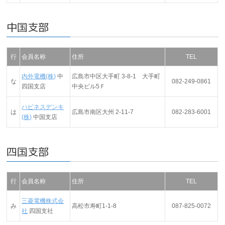
中国支部
行
会員名称
住所
TEL
内外電機(株)
中
広島市中区大手町 3-8-1 大手町
な
082-249-0861
四国支店
中央ビル5Ｆ
ハピネスデンキ
は
広島市南区大州 2-11-7
082-283-6001
(株)
中国支店
四国支部
行
会員名称
住所
TEL
三菱電機株式会
み
高松市寿町1-1-8
087-825-0072
社
四国支社