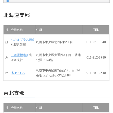
北海道支部
行
会員名称
住所
TEL
ハカルプラス(株)
は
札幌市中央区北2条東2丁目1
011-221-1640
札幌営業所
三菱電機(株)
北
札幌市中央区大通西3丁目11番地
み
011-212-3789
海道支社
北洋ビル3階
札幌市中央区南2条西12丁目324
わ
(株)ワイム
011-251-3540
番地 エクセルシアビル8F
東北支部
行
会員名称
住所
TEL