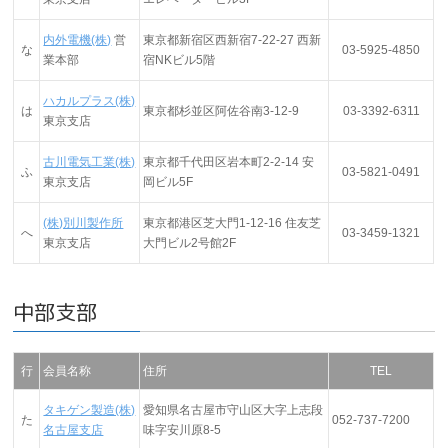
内外電機(株)
営
東京都新宿区西新宿7-22-27 西新
な
03-5925-4850
業本部
宿NKビル5階
ハカルプラス(株)
は
東京都杉並区阿佐谷南3-12-9
03-3392-6311
東京支店
古川電気工業(株)
東京都千代田区岩本町2-2-14 安
ふ
03-5821-0491
東京支店
岡ビル5F
(株)別川製作所
東京都港区芝大門1-12-16 住友芝
へ
03-3459-1321
東京支店
大門ビル2号館2F
中部支部
行
会員名称
住所
TEL
タキゲン製造(株)
愛知県名古屋市守山区大字上志段
た
052-737-7200
名古屋支店
味字安川原8-5