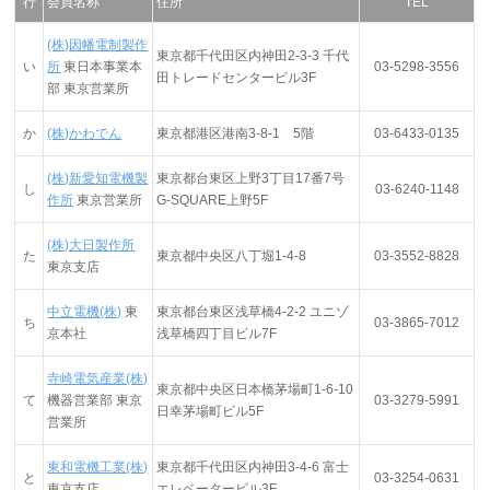
行
会員名称
住所
TEL
(株)因幡電制製作
東京都千代田区内神田2-3-3 千代
い
所
東日本事業本
03-5298-3556
田トレードセンタービル3F
部 東京営業所
か
(株)かわでん
東京都港区港南3-8-1 5階
03-6433-0135
(株)新愛知電機製
東京都台東区上野3丁目17番7号
し
03-6240-1148
作所
東京営業所
G-SQUARE上野5F
(株)大日製作所
た
東京都中央区八丁堀1-4-8
03-3552-8828
東京支店
中立電機(株)
東
東京都台東区浅草橋4-2-2 ユニゾ
ち
03-3865-7012
京本社
浅草橋四丁目ビル7F
寺崎電気産業(株)
東京都中央区日本橋茅場町1-6-10
て
機器営業部 東京
03-3279-5991
日幸茅場町ビル5F
営業所
東和電機工業(株)
東京都千代田区内神田3-4-6 富士
と
03-3254-0631
東京支店
エレベータービル3F