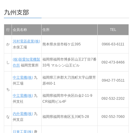
九州支部
行
会員名称
住所
TEL
河村電器産業(株)
か
熊本県水俣市桜ケ丘395
0966-63-6111
水俣工場
(株)新愛知電機製
福岡県福岡市博多区山王2丁目7番
し
092-473-8466
作所
福岡営業所
33号 マルシン山王ビル
中立電機(株)
九
福岡県三井郡大刀洗町大字山隈芳
0942-77-0511
州工場
原460-1
ち
中立電機(株)
九
福岡県福岡市中央区白金2-11-9
092-532-2202
州支社
CR福岡ビル4F
内外電機(株)
九
な
福岡県福岡市南区玉川町5-28
092-552-7060
州支店
日東工業(株)
唐