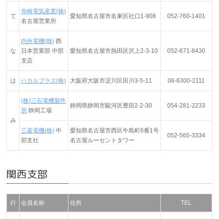
寺崎電気産業(株)
て
愛知県名古屋市名東区社口1-908
052-760-1401
名古屋営業所
内外電機(株)
西
な
日本営業部 中部
愛知県名古屋市熱田区沢上2-3-10
052-671-8430
支店
は
ハカルプラス(株)
大阪府大阪市淀川区田川3-5-11
06-6300-2111
(株)三石電機製作
静岡県静岡市駿河区豊田2-2-30
054-281-2233
所
静岡工場
み
三菱電機(株)
中
愛知県名古屋市西区牛島町6番1号
052-565-3334
部支社
名古屋ルーセントタワー
関西支部
行
会員名称
住所
TEL