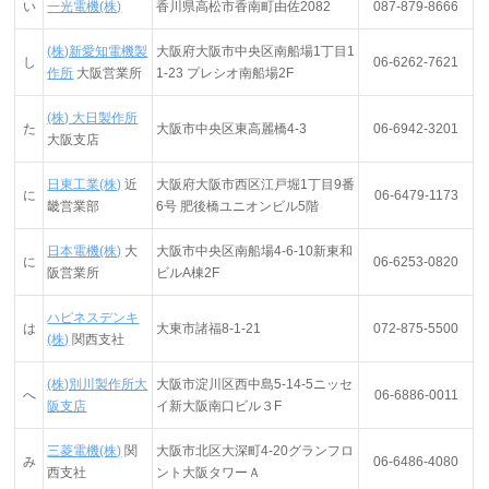
い
一光電機(株)
香川県高松市香南町由佐2082
087-879-8666
(株)新愛知電機製
大阪府大阪市中央区南船場1丁目1
し
06-6262-7621
作所
大阪営業所
1-23 プレシオ南船場2F
(株) 大日製作所
た
大阪市中央区東高麗橋4-3
06-6942-3201
大阪支店
日東工業(株)
近
大阪府大阪市西区江戸堀1丁目9番
に
06-6479-1173
畿営業部
6号 肥後橋ユニオンビル5階
日本電機(株)
大
大阪市中央区南船場4-6-10新東和
に
06-6253-0820
阪営業所
ビルA棟2F
ハピネスデンキ
は
大東市諸福8-1-21
072-875-5500
(株)
関西支社
(株)別川製作所大
大阪市淀川区西中島5-14-5ニッセ
へ
06-6886-0011
阪支店
イ新大阪南口ビル３F
三菱電機(株)
関
大阪市北区大深町4-20グランフロ
み
06-6486-4080
西支社
ント大阪タワーＡ