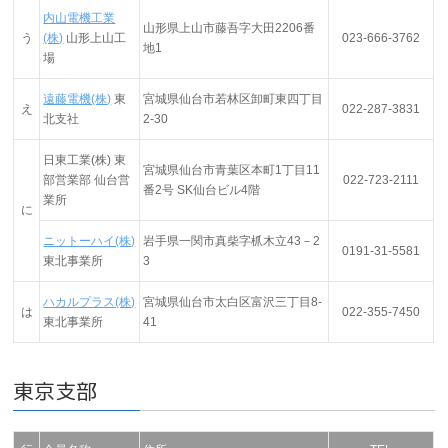
内山電機工業
山形県上山市藤吾字大田2206番
う
(株)
山形上山工
023-666-3762
地1
場
遠藤電機(株)
東
宮城県仙台市若林区卸町東四丁目
え
022-287-3831
北支社
2-30
日東工業(株) 東
宮城県仙台市青葉区本町1丁目11
部営業部 仙台営
022-723-2111
番2号 SK仙台ビル4階
業所
に
ニットーハイ(株)
岩手県一関市真柴字枛木立43－2
0191-31-5581
東北事業所
3
ハカルプラス(株)
宮城県仙台市太白区富沢三丁目8-
は
022-355-7450
東北事業所
41
東京支部