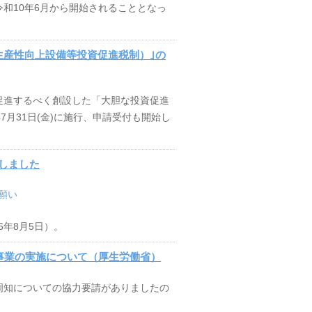
和10年6月から開始されることとなっ
生産性向上設備等投資促進税制）｣の
促進するべく創設した「大胆な投資促進
7月31日(金)に施行、申請受付も開始し
しました
願い
6年8月5日）。
金事業の実施について（厚生労働省）
周知についての協力要請がありましたの