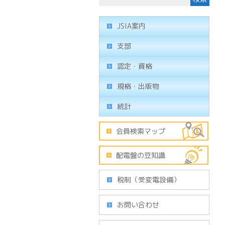
JSIA案内
支部
認定・資格
規格・出版物
統計
税制（受変電設備）
お問い合わせ