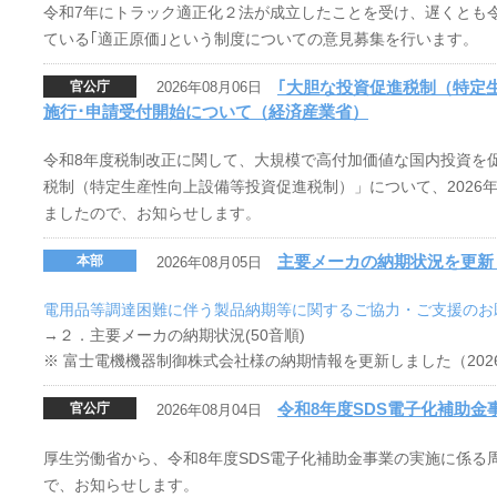
令和7年にトラック適正化２法が成立したことを受け、遅くとも令
ている｢適正原価｣という制度についての意見募集を行います。
｢大胆な投資促進税制（特定
官公庁
2026年08月06日
施行･申請受付開始について（経済産業省）
令和8年度税制改正に関して、大規模で高付加価値な国内投資を
税制（特定生産性向上設備等投資促進税制）」について、2026年
ましたので、お知らせします。
主要メーカの納期状況を更新
本部
2026年08月05日
電用品等調達困難に伴う製品納期等に関するご協力・ご支援のお
→２．主要メーカの納期状況(50音順)
※ 富士電機機器制御株式会社様の納期情報を更新しました（202
令和8年度SDS電子化補助
官公庁
2026年08月04日
厚生労働省から、令和8年度SDS電子化補助金事業の実施に係る
で、お知らせします。