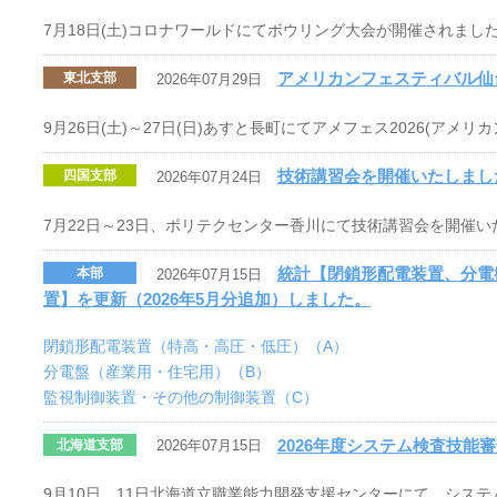
7月18日(土)コロナワールドにてボウリング大会が開催されまし
アメリカンフェスティバル仙
東北支部
2026年07月29日
9月26日(土)～27日(日)あすと長町にてアメフェス2026(アメ
技術講習会を開催いたしまし
四国支部
2026年07月24日
7月22日～23日、ポリテクセンター香川にて技術講習会を開催い
統計【閉鎖形配電装置、分電
本部
2026年07月15日
置】を更新（2026年5月分追加）しました。
閉鎖形配電装置（特高・高圧・低圧）（A）
分電盤（産業用・住宅用）（B）
監視制御装置・その他の制御装置（C）
2026年度システム検査技能
北海道支部
2026年07月15日
9月10日、11日北海道立職業能力開発支援センターにて、シス