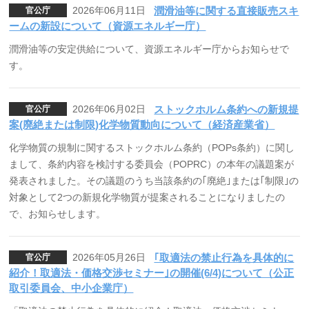
2026年06月11日
潤滑油等に関する直接販売スキ
官公庁
ームの新設について（資源エネルギー庁）
潤滑油等の安定供給について、資源エネルギー庁からお知らせで
す。
2026年06月02日
ストックホルム条約への新規提
官公庁
案(廃絶または制限)化学物質動向について（経済産業省）
化学物質の規制に関するストックホルム条約（POPs条約）に関し
まして、条約内容を検討する委員会（POPRC）の本年の議題案が
発表されました。その議題のうち当該条約の｢廃絶｣または｢制限｣の
対象として2つの新規化学物質が提案されることになりましたの
で、お知らせします。
2026年05月26日
｢取適法の禁止行為を具体的に
官公庁
紹介！取適法・価格交渉セミナー｣の開催(6/4)について（公正
取引委員会、中小企業庁）