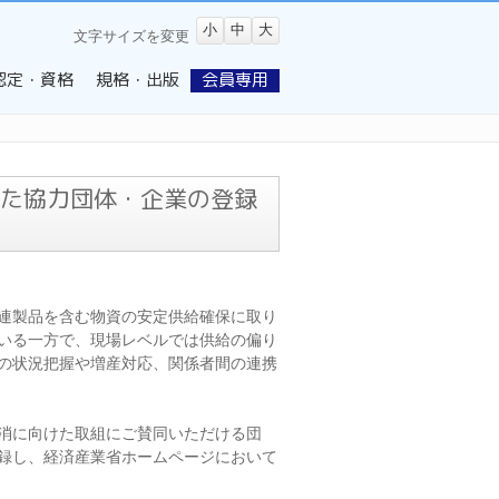
小
中
大
文字サイズを変更
認定・資格
規格・出版
会員専用
た協力団体・企業の登録
関連製品を含む物資の安定供給確保に取り
いる一方で、現場レベルでは供給の偏り
の状況把握や増産対応、関係者間の連携
消に向けた取組にご賛同いただける団
登録し、経済産業省ホームページにおいて