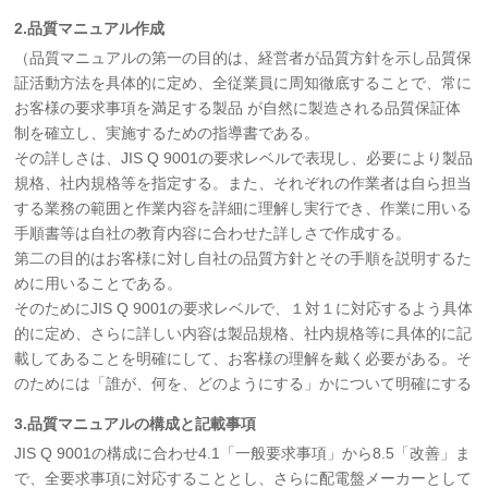
2.品質マニュアル作成
（品質マニュアルの第一の目的は、経営者が品質方針を示し品質保
証活動方法を具体的に定め、全従業員に周知徹底することで、常に
お客様の要求事項を満足する製品 が自然に製造される品質保証体
制を確立し、実施するための指導書である。
その詳しさは、JIS Q 9001の要求レベルで表現し、必要により製品
規格、社内規格等を指定する。また、それぞれの作業者は自ら担当
する業務の範囲と作業内容を詳細に理解し実行でき、作業に用いる
手順書等は自社の教育内容に合わせた詳しさで作成する。
第二の目的はお客様に対し自社の品質方針とその手順を説明するた
めに用いることである。
そのためにJIS Q 9001の要求レベルで、１対１に対応するよう具体
的に定め、さらに詳しい内容は製品規格、社内規格等に具体的に記
載してあることを明確にして、お客様の理解を戴く必要がある。そ
のためには「誰が、何を、どのようにする」かについて明確にする
3.品質マニュアルの構成と記載事項
JIS Q 9001の構成に合わせ4.1「一般要求事項」から8.5「改善」ま
で、全要求事項に対応することとし、さらに配電盤メーカーとして