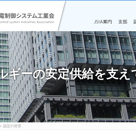
JSIA案内
支部
»
認定の背景