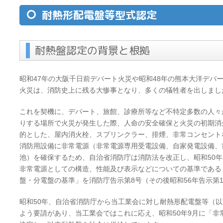
耐熱形配電盤等型式認定
耐熱盤認定の背景と根拠
昭和47年の大阪千日前デパート火災や昭和48年の熊本大洋デパ
火災は、消防史上に残る大惨事となり、多くの犠牲者を出しまし
これを契機に、デパート、旅館、診療所等など不特定多数の人々
りする場所で火災が発生した際、人命の安全確保と火災の初期消
的とした、屋内消火栓、スプリンクラー、排煙、非常コンセント
消防用設備に非常電源（非常電源専用受電設備、自家発電設備、
池）を確保するため、自治省消防庁は消防法を改正し、昭和50年
非常電源としての構造、性能及び表示などについての基準である
盤・分電盤の基準」を消防庁告示第8号（その後昭和56年告示第
昭和50年、自治省消防庁から当工業会に対し耐熱形配電盤等（
よう要請があり、当工業会ではこれに応え、昭和50年9月に「非