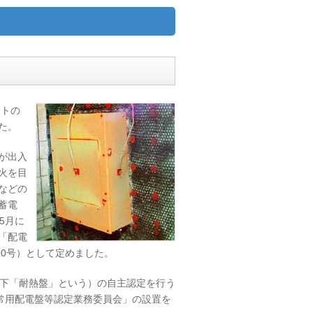
ートの
た。
が出入
火を目
などの
蓄電
5月に
「配電
10号）として定めました。
以下「耐熱盤」という）の自主認定を行う
常用配電盤等認定業務委員会」の設置を