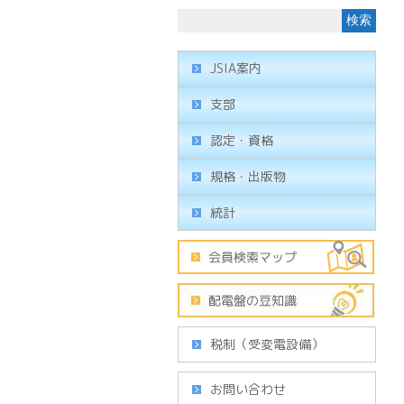
JSIA案内
支部
認定・資格
規格・出版物
統計
税制（受変電設備）
お問い合わせ