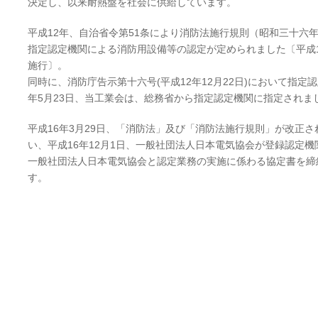
決定し、以来耐熱盤を社会に供給しています。
平成12年、自治省令第51条により消防法施行規則（昭和三十六
指定認定機関による消防用設備等の認定が定められました〔平成12
施行〕。
同時に、消防庁告示第十六号(平成12年12月22日)において指定
年5月23日、当工業会は、総務省から指定認定機関に指定されま
平成16年3月29日、「消防法」及び「消防法施行規則」が改正
い、平成16年12月1日、一般社団法人日本電気協会が登録認定
一般社団法人日本電気協会と認定業務の実施に係わる協定書を締
す。