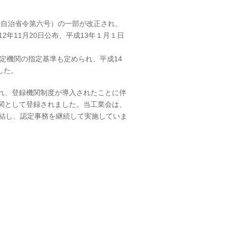
年自治省令第六号）の一部が改正され、
年11月20日公布、平成13年１月１日
認定機関の指定基準も定められ、平成14
した。
され、登録機関制度が導入されたことに伴
機関として登録されました。当工業会は、
結し、認定事務を継続して実施していま